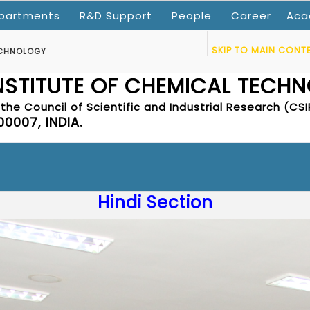
partments
R&D Support
People
Career
Aca
SKIP TO MAIN CONT
ECHNOLOGY
INSTITUTE OF CHEMICAL TECH
the Council of Scientific and Industrial Research (CSI
0007, INDIA.
Hindi Section