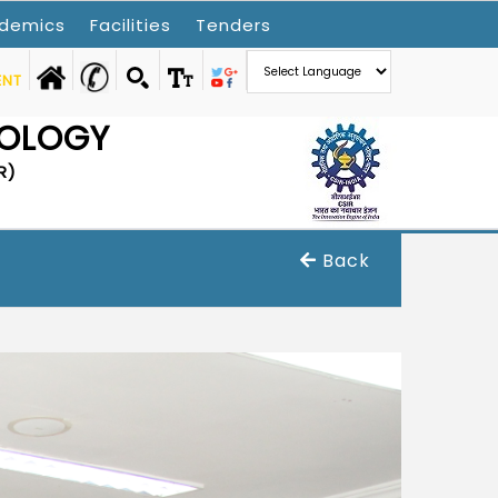
demics
Facilities
Tenders
ENT
NOLOGY
R)
Back